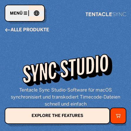
MENÜ
ALLE PRODUKTE
THE FASTEST WA
SYNC STUDIO
Tentacle Sync Studio-Software für macOS
synchronisiert und transkodiert Timecode-Dateien
schnell und einfach
EXPLORE THE FEATURES