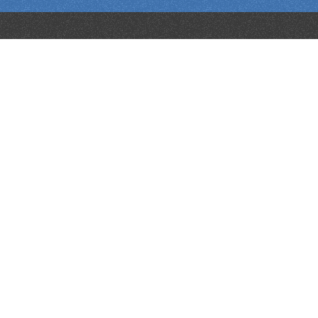
Tentacle Sync Studio für macOS
liest, analysiert und
synchronisiert Timecode aus fast jeder Audio- oder
Videodatei
– egal ob von Tentacle oder einem anderen
System. Mit der einfachen
Drag & Drop-Funktion
ziehst du deine Medienordner in die App und kannst
sofort loslegen: Das synchronisierte Material ist direkt in
einer Timeline sortiert und bereit zur Sichtung. Beim
Export kannst du dein Footage nicht nur
synchronisieren, sondern gleichzeitig in
schnittfreundliche Formate wie ProRes transcodieren.
Auch komplexe Multicam-Setups meistert die Software
mit Leichtigkeit – damit deine Postproduktion schneller
und entspannter läuft.